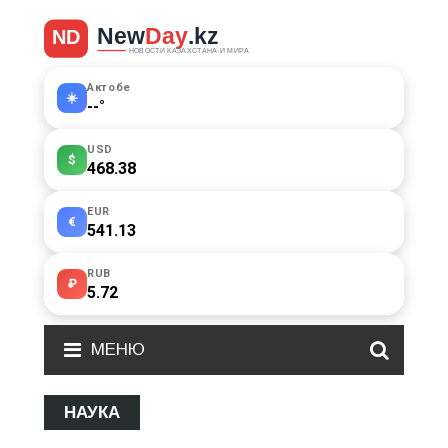
Актобе
☀️
--
°
USD
$
468.38
EUR
€
541.13
RUB
₽
5.72
МЕНЮ
НАУКА