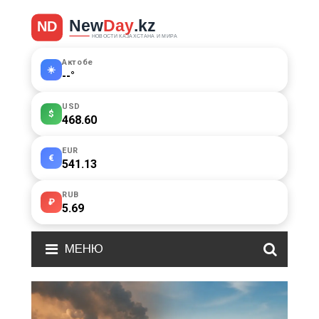
Актобе
☀️
--
°
USD
$
468.60
EUR
€
541.13
RUB
₽
5.69
МЕНЮ