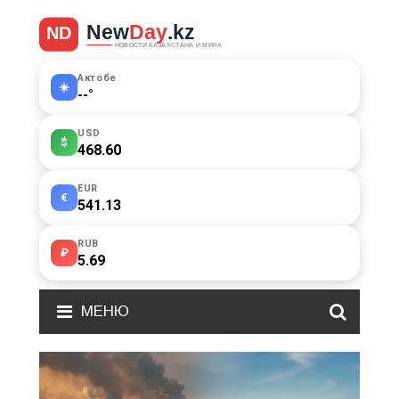
Актобе
☀️
--
°
USD
$
468.60
EUR
€
541.13
RUB
₽
5.69
МЕНЮ