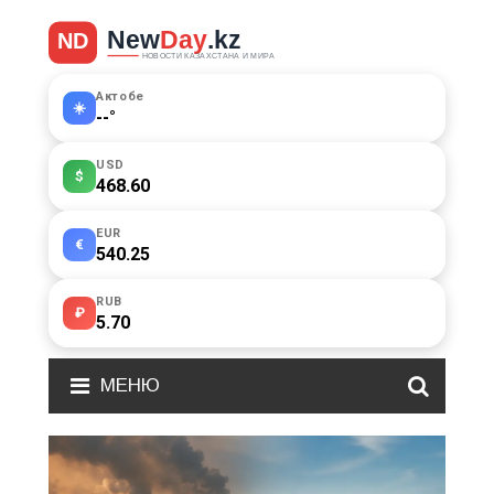
Актобе
☀️
--
°
USD
$
468.60
EUR
€
540.25
RUB
₽
5.70
МЕНЮ