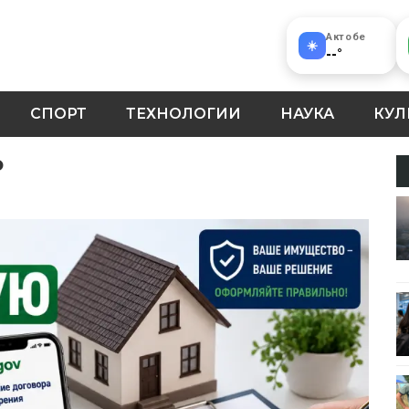
Актобе
☀️
--
°
СПОРТ
ТЕХНОЛОГИИ
НАУКА
КУЛ
ю