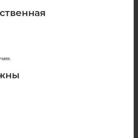
рственная
чаях.
ужны