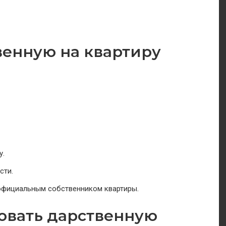
венную на квартиру
у.
сти.
официальным собственником квартиры.
овать дарственную