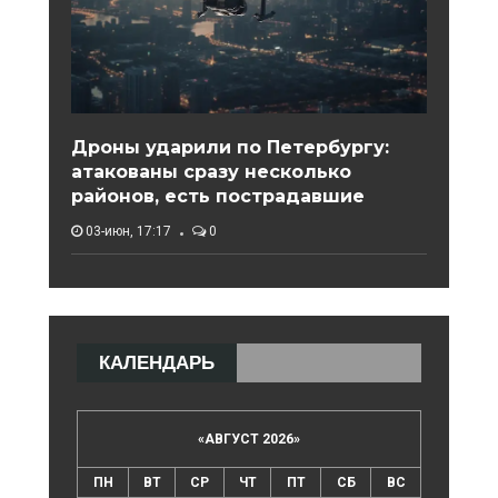
Дроны ударили по Петербургу:
атакованы сразу несколько
районов, есть пострадавшие
03-июн, 17:17
0
КАЛЕНДАРЬ
«
АВГУСТ 2026
»
ПН
ВТ
СР
ЧТ
ПТ
СБ
ВС