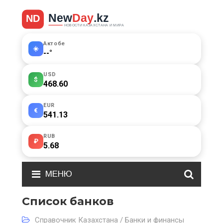
Актобе
☀️
--
°
USD
$
468.60
EUR
€
541.13
RUB
₽
5.68
МЕНЮ
Список банков
Справочник Казахстана / Банки и финансы