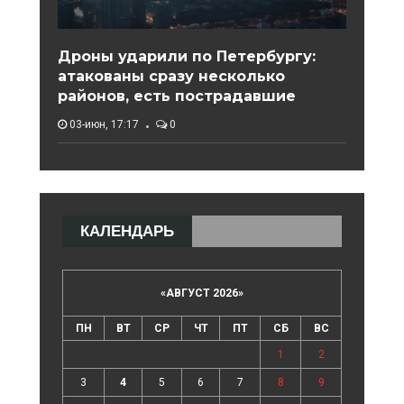
Дроны ударили по Петербургу:
атакованы сразу несколько
районов, есть пострадавшие
03-июн, 17:17
0
КАЛЕНДАРЬ
«
АВГУСТ 2026
»
ПН
ВТ
СР
ЧТ
ПТ
СБ
ВС
1
2
3
4
5
6
7
8
9