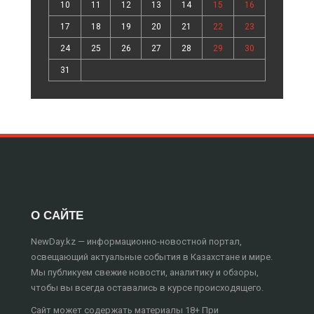
10
11
12
13
14
15
16
17
18
19
20
21
22
23
24
25
26
27
28
29
30
31
О САЙТЕ
NewDay.kz — информационно-новостной портал,
освещающий актуальные события в Казахстане и мире.
Мы публикуем свежие новости, аналитику и обзоры,
чтобы вы всегда оставались в курсе происходящего.
Сайт может содержать материалы 18+ При