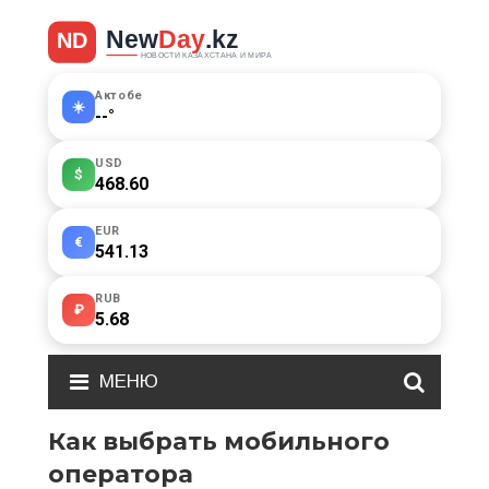
Актобе
☀️
--
°
USD
$
468.60
EUR
€
541.13
RUB
₽
5.68
МЕНЮ
Как выбрать мобильного
оператора