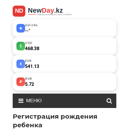
Актобе
☀️
--
°
USD
$
468.38
EUR
€
541.13
RUB
₽
5.72
МЕНЮ
Регистрация рождения
ребенка