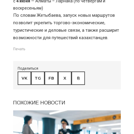
с
4 июня
— Алматы – Ларнака (по четвергам и
воскресеньям)
По словам Жетыбаева, запуск новых маршрутов
позволит укрепить торгово-экономические,
туристические и деловые связи, а также расширит
возможности для путешествий казахстанцев.
Печать
Поделиться
VK
TG
FB
X
⎘
ПОХОЖИЕ НОВОСТИ