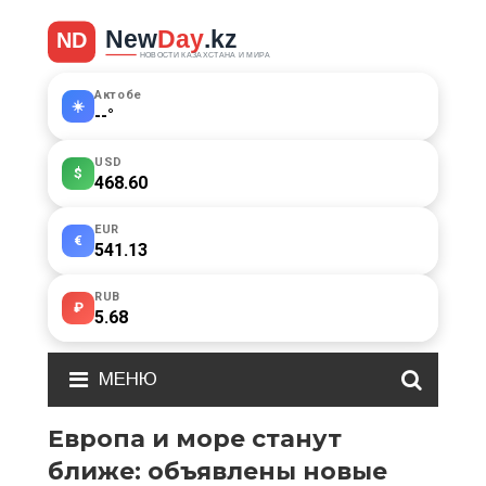
Актобе
☀️
--
°
USD
$
468.60
EUR
€
541.13
RUB
₽
5.68
МЕНЮ
Европа и море станут
ближе: объявлены новые