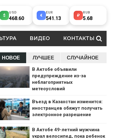
USD
EUR
RUB
$
€
₽
468.60
541.13
5.68
ЬТУРА
ВИДЕО
КОНТАКТЫ
НОВОЕ
ЛУЧШЕЕ
СЛУЧАЙНОЕ
В Актобе объявили
предупреждение из-за
неблагоприятных
метеоусловий
Въезд в Казахстан изменится:
иностранцев обяжут получать
электронное разрешение
В Актобе 49-летний мужчина
украл велосипед, пока ребенок