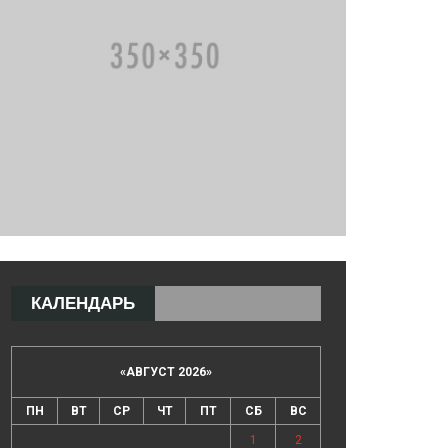
КАЛЕНДАРЬ
«
АВГУСТ 2026
»
ПН
ВТ
СР
ЧТ
ПТ
СБ
ВС
1
2