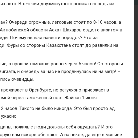
ых авто. В течении двухминутного ролика очередь из
н? Очереди огромные, легковые стоят по 8-10 часов, а
Актюбинской области Асхат Шахаров ездил с визитом в
реди. Почему нельзя навести порядок? Что за
и! Фуры со стороны Казахстана стоят до развилки на
тые, а прошли таможню ровно через 5 часов! Со стороны
гзага, и очередь за час не продвинулась ни на метр! –
пись очевидцы.
проживает в Оренбурге, но регулярно приезжает в
домой через таможенный пост Жайсан 1 июня.
 часов. Такого не было никогда. Это был просто ад.
 ужасно.
женщины, пожилые люди должны себя ощущать? И это
орую нам вскоре обещают. А на пекле, да еще в машине