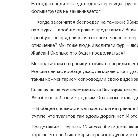
На кадрах водитель едет вдоль вереницы грузов
большегрузов не заканчивается.
— Когда закончится беспредел на таможне Жайса
про фуры — вообще страшно представить! Аким 
Оренбург, он вряд ли стоял столько часов в оче
отношение? Мы тоже люди и водители фур — люд
Жайсан! Сколько это будет продолжаться?
Мы подъехали на границу, стояли в очереди шес
России сейчас вообще ужас, легковые стоят до зи
таким комментарием сопроводили свою видеоза
Бывшая наша соотечественница Виктория теперь 
Актобе по работе и к родным. Она также ехала 
— В общей сложности мы простояли на границе 12
Учтите, что туалетов там вдоль дороги нет. И это
Представьте — терпеть 12 часов. А как дети, 
хорошо, что не было жары сорокоградусной, кот