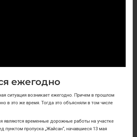
ся ежегодно
ная ситуация возникает ежегодно. Причем в прошлом
о в это же время. Тогда это объясняли в том числе
ия являются временные дорожные работы на участке
д пунктом пропуска „Жайсан“, начавшиеся 13 мая