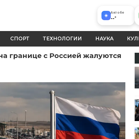
Актобе
☀️
--
°
СПОРТ
ТЕХНОЛОГИИ
НАУКА
КУЛ
на границе с Россией жалуются