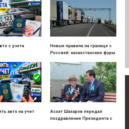
вто с учета
Новые правила на границе с
Россией: казахстанские фуры
могут развернуть из-за QR-
кода
ить авто на учет
Асхат Шахаров передал
поздравление Президента с
Днем Победы последнему