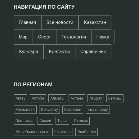
НАВИГАЦИЯ ПО САЙТУ
Главная
Все новости
Казахстан
Мир
Спорт
Технологии
Наука
Культура
Контакты
Справочник
ПО РЕГИОНАМ
Актау
Актобе
Алматы
Астана
Атырау
Балхаш
Жезказган
Кокшетау
Костанай
Кызылорду
Павлодар
Семей
Тараз
Уральск
Усть-Каменогорск
Шымкент
Экибастуз