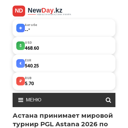
Актобе
☀️
--
°
USD
$
468.60
EUR
€
540.25
RUB
₽
5.70
МЕНЮ
Астана принимает мировой
турнир PGL Astana 2026 по