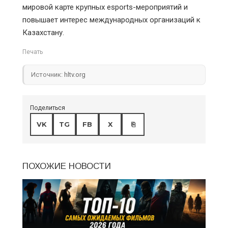
мировой карте крупных esports-мероприятий и
повышает интерес международных организаций к
Казахстану.
Печать
Источник:
hltv.org
Поделиться
VK
TG
FB
X
⎘
ПОХОЖИЕ НОВОСТИ