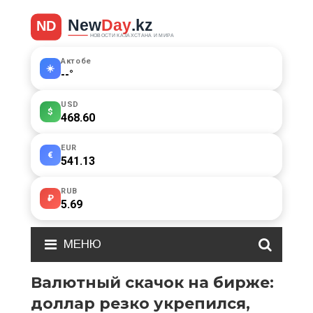
Актобе
☀️
--
°
USD
$
468.60
EUR
€
541.13
RUB
₽
5.69
МЕНЮ
Валютный скачок на бирже:
доллар резко укрепился,