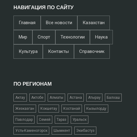
НАВИГАЦИЯ ПО САЙТУ
Главная
Все новости
Казахстан
Мир
Спорт
Технологии
Наука
Культура
Контакты
Справочник
ПО РЕГИОНАМ
Актау
Актобе
Алматы
Астана
Атырау
Балхаш
Жезказган
Кокшетау
Костанай
Кызылорду
Павлодар
Семей
Тараз
Уральск
Усть-Каменогорск
Шымкент
Экибастуз