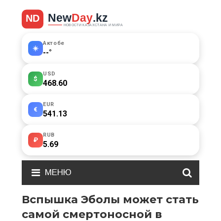
Актобе
☀️
--
°
USD
$
468.60
EUR
€
541.13
RUB
₽
5.69
МЕНЮ
Вспышка Эболы может стать
самой смертоносной в