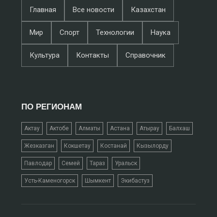
Главная
Все новости
Казахстан
Мир
Спорт
Технологии
Наука
Культура
Контакты
Справочник
ПО РЕГИОНАМ
Актау
Актобе
Алматы
Астана
Атырау
Балхаш
Жезказган
Кокшетау
Костанай
Кызылорду
Павлодар
Семей
Тараз
Уральск
Усть-Каменогорск
Шымкент
Экибастуз