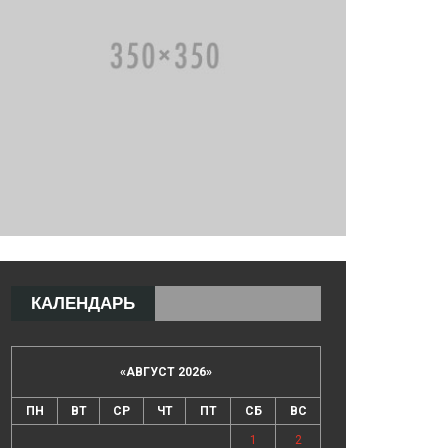
КАЛЕНДАРЬ
«
АВГУСТ 2026
»
ПН
ВТ
СР
ЧТ
ПТ
СБ
ВС
1
2