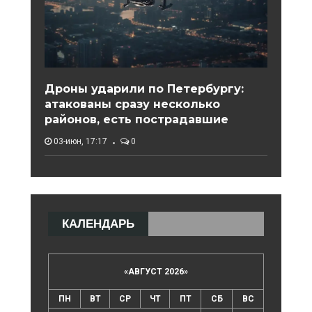
Дроны ударили по Петербургу:
атакованы сразу несколько
районов, есть пострадавшие
03-июн, 17:17
0
КАЛЕНДАРЬ
«
АВГУСТ 2026
»
ПН
ВТ
СР
ЧТ
ПТ
СБ
ВС