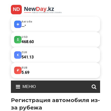
Актобе
☀️
--
°
USD
$
468.60
EUR
€
541.13
RUB
₽
5.69
МЕНЮ
Регистрация автомобиля из-
за рубежа