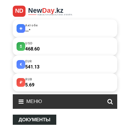
Актобе
☀️
--
°
USD
$
468.60
EUR
€
541.13
RUB
₽
5.69
МЕНЮ
ДОКУМЕНТЫ