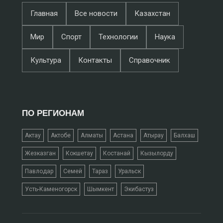
Главная
Все новости
Казахстан
Мир
Спорт
Технологии
Наука
Культура
Контакты
Справочник
ПО РЕГИОНАМ
Актау
Актобе
Алматы
Астана
Атырау
Балхаш
Жезказган
Кокшетау
Костанай
Кызылорду
Павлодар
Семей
Тараз
Уральск
Усть-Каменогорск
Шымкент
Экибастуз