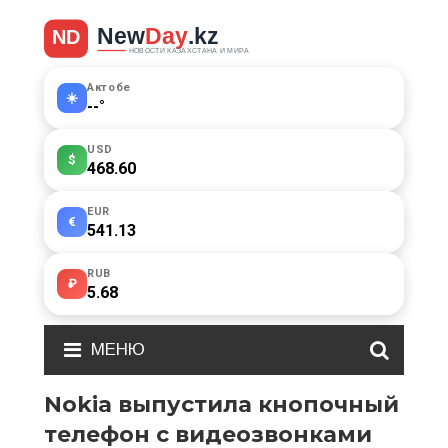
Актобе
☀️
--
°
USD
$
468.60
EUR
€
541.13
RUB
₽
5.68
МЕНЮ
Nokia выпустила кнопочный
телефон с видеозвонками