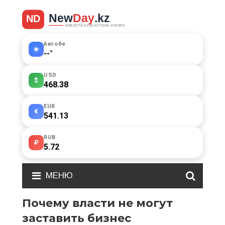
Актобе
☀️
--
°
USD
$
468.38
EUR
€
541.13
RUB
₽
5.72
МЕНЮ
Почему власти не могут
заставить бизнес