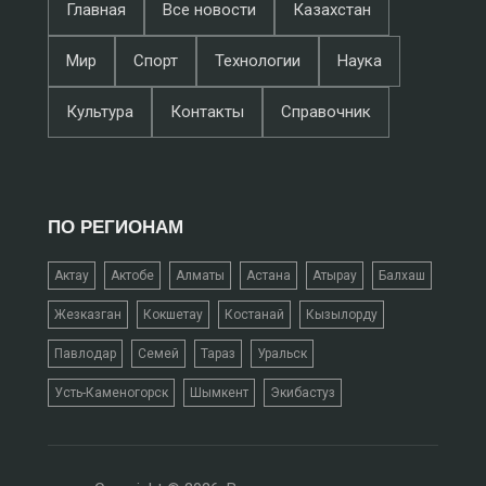
Главная
Все новости
Казахстан
Мир
Спорт
Технологии
Наука
Культура
Контакты
Справочник
ПО РЕГИОНАМ
Актау
Актобе
Алматы
Астана
Атырау
Балхаш
Жезказган
Кокшетау
Костанай
Кызылорду
Павлодар
Семей
Тараз
Уральск
Усть-Каменогорск
Шымкент
Экибастуз