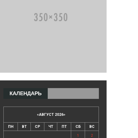
КАЛЕНДАРЬ
«
АВГУСТ 2026
»
ПН
ВТ
СР
ЧТ
ПТ
СБ
ВС
1
2