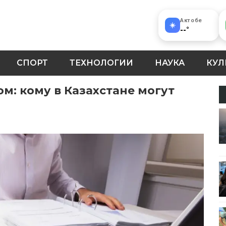
Актобе
☀️
--
°
СПОРТ
ТЕХНОЛОГИИ
НАУКА
КУЛ
: кому в Казахстане могут