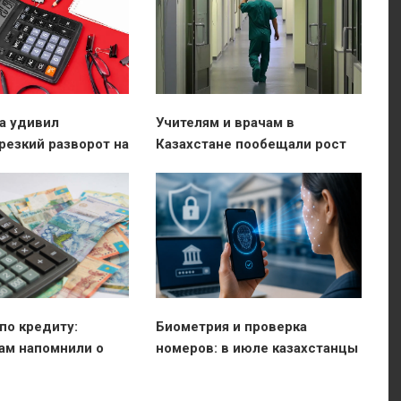
а удивил
Учителям и врачам в
 резкий разворот на
Казахстане пообещали рост
ынке, которого
зарплат
жидал
по кредиту:
Биометрия и проверка
ам напомнили о
номеров: в июле казахстанцы
й помощи
не смогут зайти в приложение
банка привычным