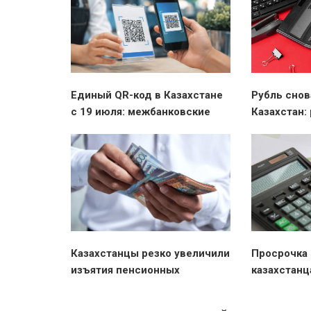
Единый QR-код в Казахстане
Рубль снов
с 19 июля: межбанковские
Казахстан:
переводы по телефону и
валютном р
оплата без ограничений
никто не о
Казахстанцы резко увеличили
Просрочка 
изъятия пенсионных
казахстанц
накоплений на жильё — рост
бесплатно
на 33% за месяц