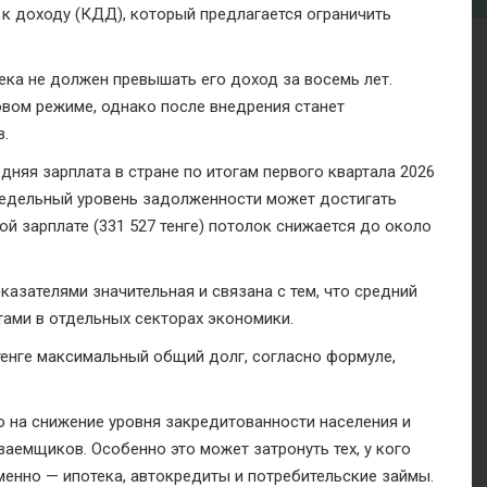
к доходу (КДД), который предлагается ограничить
ека не должен превышать его доход за восемь лет.
овом режиме, однако после внедрения станет
в.
дняя зарплата в стране по итогам первого квартала 2026
 предельный уровень задолженности может достигать
ой зарплате (331 527 тенге) потолок снижается до около
казателями значительная и связана с тем, что средний
тами в отдельных секторах экономики.
тенге максимальный общий долг, согласно формуле,
о на снижение уровня закредитованности населения и
аемщиков. Особенно это может затронуть тех, у кого
енно — ипотека, автокредиты и потребительские займы.