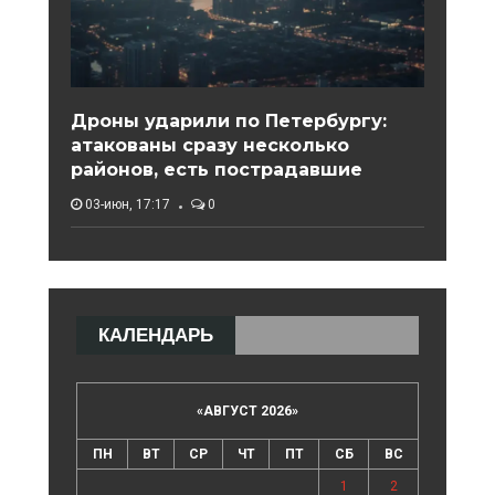
Дроны ударили по Петербургу:
атакованы сразу несколько
районов, есть пострадавшие
03-июн, 17:17
0
КАЛЕНДАРЬ
«
АВГУСТ 2026
»
ПН
ВТ
СР
ЧТ
ПТ
СБ
ВС
1
2