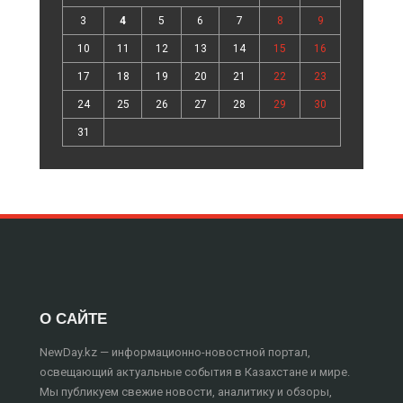
3
4
5
6
7
8
9
10
11
12
13
14
15
16
17
18
19
20
21
22
23
24
25
26
27
28
29
30
31
О САЙТЕ
NewDay.kz — информационно-новостной портал,
освещающий актуальные события в Казахстане и мире.
Мы публикуем свежие новости, аналитику и обзоры,