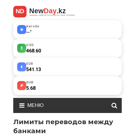
Актобе
☀️
--
°
USD
$
468.60
EUR
€
541.13
RUB
₽
5.68
МЕНЮ
Лимиты переводов между
банками